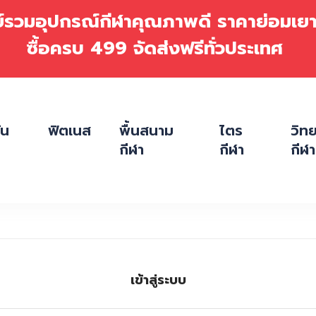
ย์รวมอุปกรณ์กีฬาคุณภาพดี ราคาย่อมเ
ซื้อครบ 499 จัดส่งฟรีทั่วประเทศ
ัน
ฟิตเนส
พื้นสนาม
ไตร
วิท
กีฬา
กีฬา
กีฬา
เข้าสู่ระบบ