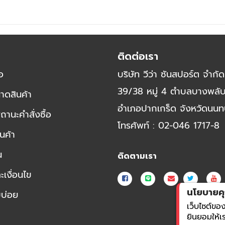
ติดต่อเรา
้อ
บริษัท วีว่า ซันสปอร์ต จำกัด
39/38 หมู่ 4 ตำบลบางพลั
าดสินค้า
อำเภอปากเกร็ด จังหวัดนนทบ
นะคำสั่งซื้อ
โทรศัพท์ : 02-046 1717-8
นค้า
น
ติดตามเรา
เงื่อนไข
นโยบายคุก
บบ่อย
เว็บไซต์ของ
ยินยอมให้เร