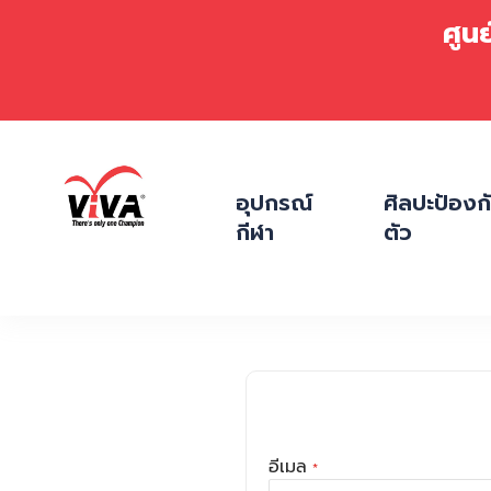
ศูน
ข้าม
ไป
อุปกรณ์
ศิลปะป้องก
ที่
กีฬา
ตัว
เนื้อหา
อีเมล