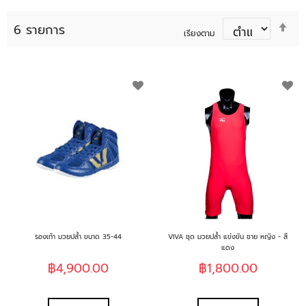
ตั้ง
6
รายการ
ค่า
เรียงตาม
ตาม
ลำด
มาก
เพิ่ม
เพิ
ไป
น้อ
ใน
ใน
รายการ
รา
ที่
ที่
ฉัน
ฉั
ชอบ
ช
รองเท้า มวยปล้ำ ขนาด 35-44
VIVA ชุด มวยปล้ำ แข่งขัน ชาย หญิง - สี
แดง
฿4,900.00
฿1,800.00