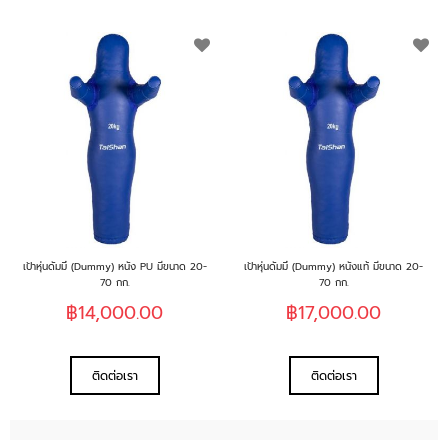
เพิ่ม
เพิ
ใน
ใน
รายการ
รา
ที่
ที่
ฉัน
ฉั
ชอบ
ช
เป้าหุ่นดัมมี่ (Dummy) หนัง PU มีขนาด 20-
เป้าหุ่นดัมมี่ (Dummy) หนังแท้ มีขนาด 20-
70 กก.
70 กก.
฿14,000.00
฿17,000.00
ติดต่อเรา
ติดต่อเรา