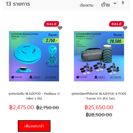
ตั้ง
13
รายการ
ค่า
เรียงตาม
ตาม
ลำด
มาก
เพิ่ม
เพิ
ไป
น้อ
ใน
ใน
รายการ
รา
ที่
ที่
ฉัน
ฉั
ชอบ
ช
อุปกรณ์เสริม BLAZEPOD - PodBase (1
อุปกรณ์ออกกำลังกาย BLAZEPOD 6 PODS
กล่อง 2 อัน)
- Trainer Kit (Kit Set)
฿2,475.00
฿25,650.00
฿2,750.00
฿28,500.00
เพิ่มลงตะกร้า