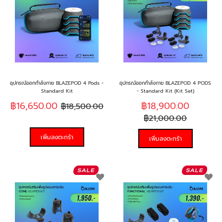
ที่
ที่
ฉัน
ฉั
ชอบ
ช
อุปกรณ์ออกกำลังกาย BLAZEPOD 4 Pods -
อุปกรณ์ออกกำลังกาย BLAZEPOD 4 PODS
Standard Kit
- Standard Kit (Kit Set)
฿16,650.00
฿18,900.00
฿18,500.00
฿21,000.00
เพิ่มลงตะกร้า
เพิ่มลงตะกร้า
เพิ่ม
เพิ
ใน
ใน
รายการ
รา
ที่
ที่
ฉัน
ฉั