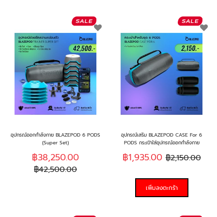
เพิ่ม
เพิ
ใน
ใน
รายการ
รา
ที่
ที่
ฉัน
ฉั
ชอบ
ช
อุปกรณ์ออกกำลังกาย BLAZEPOD 6 PODS
อุปกรณ์เสริม BLAZEPOD CASE For 6
(Super Set)
PODS กระเป๋าใส่อุปกรณ์ออกกำลังกาย
฿38,250.00
฿1,935.00
฿2,150.00
฿42,500.00
เพิ่มลงตะกร้า