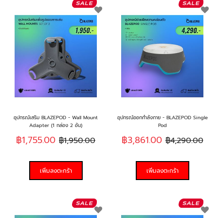
เพิ่ม
เพิ
ใน
ใน
รายการ
รา
ที่
ที่
ฉัน
ฉั
ชอบ
ช
อุปกรณ์เสริม BLAZEPOD - Wall Mount
อุปกรณ์ออกกำลังกาย - BLAZEPOD Single
Adapter (1 กล่อง 2 อัน)
Pod
฿1,755.00
฿3,861.00
฿1,950.00
฿4,290.00
เพิ่มลงตะกร้า
เพิ่มลงตะกร้า
เพิ่ม
เพิ
ใน
ใน