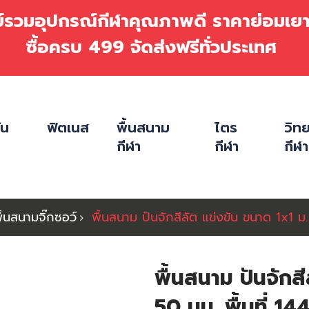
ย์รวมอุปกรณ์กีฬาคุณภาพดี ราคาย่อมเ
ซื้อครบ 499 จัดส่งฟรีทั่วประเทศ
ัน
ฟิตเนส
พื้นสนาม
ไตร
วิท
กีฬา
กีฬา
กีฬา
ื้นสนามจิ๊กซอว์
พื้นสนาม ปันจักสีลัต แข่งขัน ขนาด 1x1 ม.
พื้นสนาม ปันจักส
50 มม. พื้นที่ 14