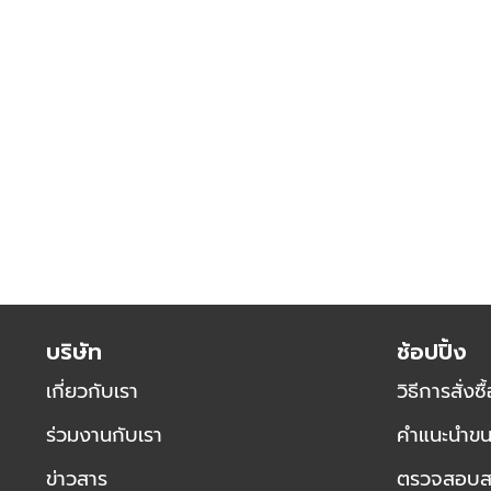
ข้าม
ไป
ที่
ส่วน
เริ่ม
ต้น
บริษัท
ช้อปปิ้ง
ของ
เกี่ยวกับเรา
วิธีการสั่งซื
แกล
เลอ
ร่วมงานกับเรา
คำแนะนำขน
รี
รูปภาพ
ข่าวสาร
ตรวจสอบสถา