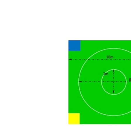
ส่วน
ท้าย
ของ
แกล
เลอ
รี
รูปภาพ