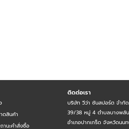
ติดต่อเรา
้อ
บริษัท วีว่า ซันสปอร์ต จำกัด
39/38 หมู่ 4 ตำบลบางพลั
าดสินค้า
อำเภอปากเกร็ด จังหวัดนนทบ
นะคำสั่งซื้อ