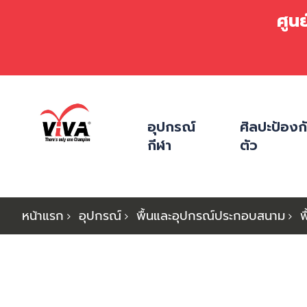
ศูน
ข้าม
ไป
อุปกรณ์
ศิลปะป้องก
ที่
กีฬา
ตัว
เนื้อหา
หน้าแรก
อุปกรณ์
พื้นและอุปกรณ์ประกอบสนาม
พ
ข้าม
ไป
ที่