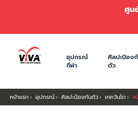
ศูน
ข้าม
ไป
อุปกรณ์
ศิลปะป้องก
ที่
กีฬา
ตัว
เนื้อหา
หน้าแรก
อุปกรณ์
ศิลปะป้องกันตัว
เทควันโด
สน
ข้าม
ไป
ที่