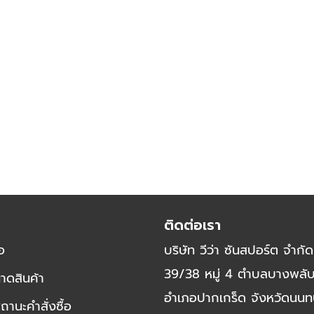
ติดต่อเรา
้อ
บริษัท วีว่า ซันสปอร์ต จำกัด
39/38 หมู่ 4 ตำบลบางพลั
าดสินค้า
อำเภอปากเกร็ด จังหวัดนนทบ
นะคำสั่งซื้อ