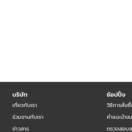
ข้าม
ไป
ที่
ส่วน
เริ่ม
ต้น
บริษัท
ช้อปปิ้ง
ของ
เกี่ยวกับเรา
วิธีการสั่งซื
แกล
เลอ
ร่วมงานกับเรา
คำแนะนำขน
รี
รูปภาพ
ข่าวสาร
ตรวจสอบสถา