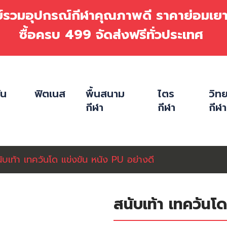
ย์รวมอุปกรณ์กีฬาคุณภาพดี ราคาย่อมเ
ซื้อครบ 499 จัดส่งฟรีทั่วประเทศ
ัน
ฟิตเนส
พื้นสนาม
ไตร
วิท
กีฬา
กีฬา
กีฬา
ับเท้า เทควันโด แข่งขัน หนัง PU อย่างดี
สนับเท้า เทควันโ