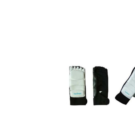
ส่วน
ท้าย
ของ
แกล
เลอ
รี
รูปภาพ