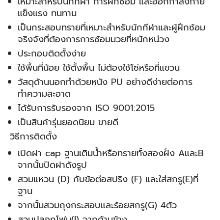
เหมาะสำหรับนักกีฬา การฝึกซ้อม และออกกำลังกาย
แข็งแรง ทนทาน
เป็นกระสอบทรายที่เหมาะสำหรับนักกีฬาและผู้ฝึกซ้อม
จริงจังที่ต้องการการซ้อมมวยที่หนักหน่วง
ประกอบติดตั้งง่าย
ใช้พื้นที่น้อย ใช้ตั้งพื้น ไม่ต้องใช้โซ่หรือที่แขวน
วัสดุด้านนอกทำด้วยหนัง PU อย่างดีง่ายต่อการ
ทำความสะอาด
ได้รับการรับรองจาก ISO 9001:2015
เป็นสินค้ารุ่นยอดนิยม ขายดี
วิธีการติดตั้ง
เปิดฝา cap ฐานเติมน้ำหรือทรายทั้งสองฝั่ง AและB
จากนั้นปิดฝาดังรูป
สวมแหวน (D) กับข้อต่อสปริง (F) และใส่สกรู(E)ที่
ฐาน
จากนั้นสวมถุงกระสอบและร้อยสกรู(G) 4ตัว
สวมปลอกโฟม(I) จากด้านข้าง