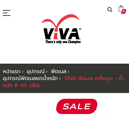
ข้าม
0
ไป
ที่
เนื้อหา
หน้าแรก
อุปกรณ์
ฟิตเนส
อุปกรณ์ฟิตเนสยกน้ำหนัก
VIVA ดัมเบล เหล็กชุบ - น้ำ
หนัก 8 กก. (อัน)
ข้าม
ไป
ที่
ส่วน
ท้าย
ของ
แกล