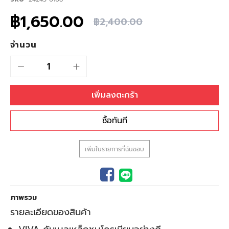
แกล
เลอ
฿1,650.00
รี
฿2,400.00
รูปภาพ
จำนวน
เพิ่มลงตะกร้า
ซื้อทันที
เพิ่มในรายการที่ฉันชอบ
ภาพรวม
รายละเอียดของสินค้า