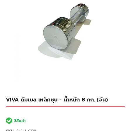
เลอ
รี
รูปภาพ
ข้าม
VIVA ดัมเบล เหล็กชุบ - น้ำหนัก 8 กก. (อัน)
ไป
ที่
ส่วน
เริ่ม
มีสินค้า
ต้น
ของ
SKU
24243-0108