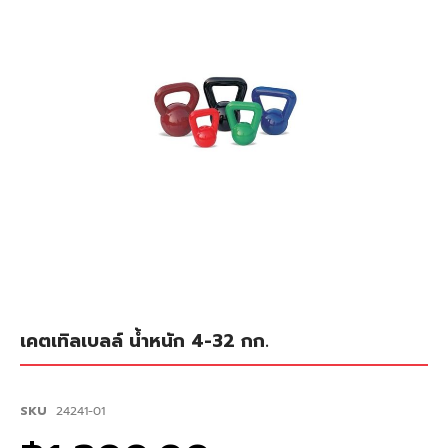
เลอ
รี
รูปภาพ
ข้าม
เคตเทิลเบลล์ น้ำหนัก 4-32 กก.
ไป
ที่
ส่วน
เริ่ม
SKU
24241-01
ต้น
ของ