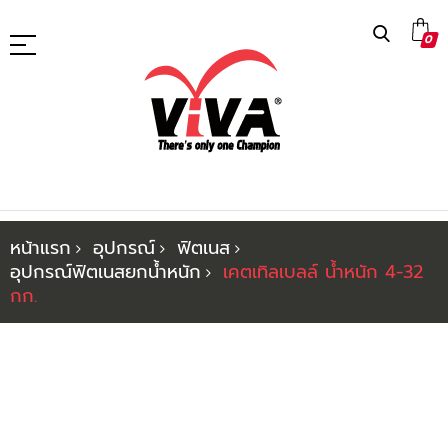
ข้าม
0
ไป
ที่
เนื้อหา
หน้าแรก
อุปกรณ์
ฟิตเนส
อุปกรณ์ฟิตเนสยกน้ำหนัก
เคตเทิลเบลล์ น้ำหนัก 4-32
กก.
ข้าม
ไป
ที่
ส่วน
ท้าย
ของ
แกล